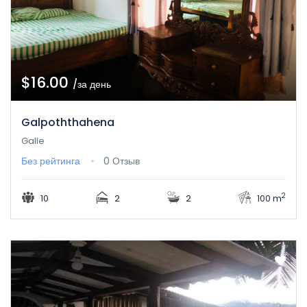
$16.00
/за день
Galpoththahena
Galle
Без рейтинга
0 Отзыв
2
10
2
2
100 m