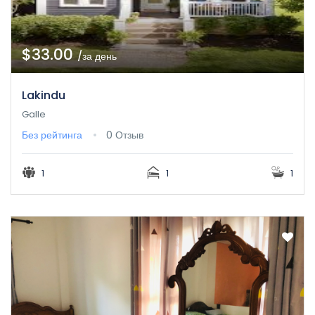
$33.00
/за день
Lakindu
Galle
Без рейтинга
0 Отзыв
1
1
1