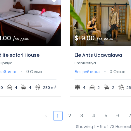
3.00
$19.00
/за день
/за день
dlife safari House
Ele Ants Udawalawa
lipitiya
Embilipitiya
рейтинга
0 Отзыв
Без рейтинга
0 Отзыв
2
10
4
4
280 m
4
2
2
25
‹
2
3
4
5
6
1
Showing 1 - 9 of 73 Homes