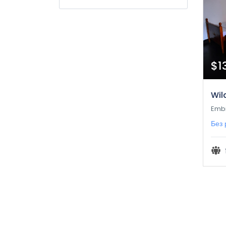
$1
Wil
Embi
Без 