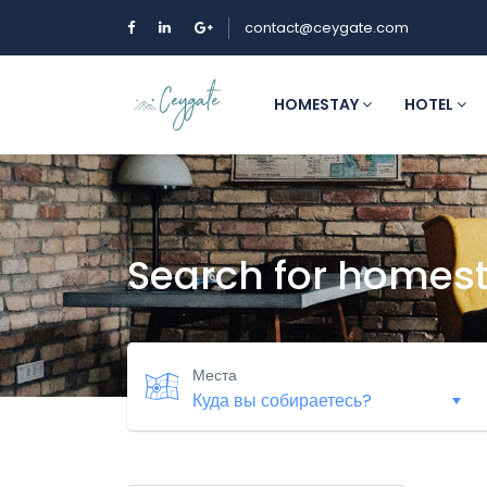
contact@ceygate.com
HOMESTAY
HOTEL
Search for homes
Места