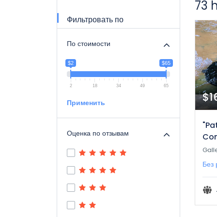
73 
Фильтровать по
По стоимости
$2
$65
2
18
34
49
65
$1
Применить
"Pa
Оценка по отзывам
Con
Gall
Без 