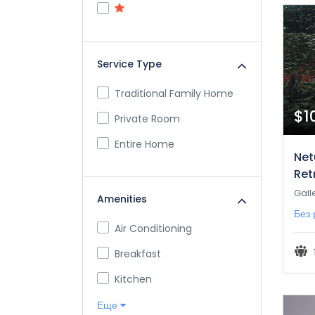
Service Type
Traditional Family Home
$1
Private Room
Entire Home
Net
Ret
Gall
Amenities
Без 
Air Conditioning
Breakfast
Kitchen
Еще