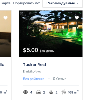
а карте
Сортировать по:
Рекомендуемые
$5.00
/за день
lla
Tusker Rest
Embilipitiya
Без рейтинга
0 Отзыв
2
2
00 m
4
2
2
168 m