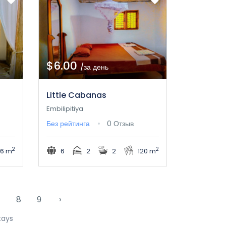
$6.00
/за день
Little Cabanas
Embilipitiya
Без рейтинга
0 Отзыв
2
2
6 m
6
2
2
120 m
7
8
9
›
tays