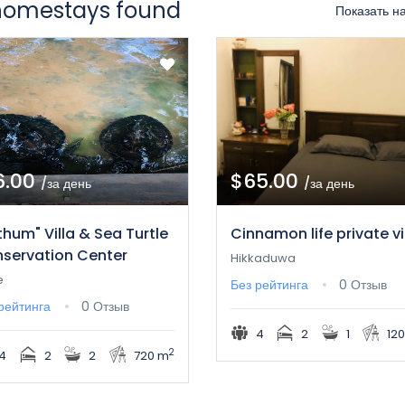
homestays found
Показать н
6.00
$65.00
/за день
/за день
thum" Villa & Sea Turtle
Cinnamon life private vi
servation Center
Hikkaduwa
e
Без рейтинга
0 Отзыв
рейтинга
0 Отзыв
4
2
1
12
2
4
2
2
720 m