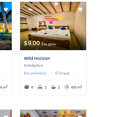
$9.00
/за день
Wild Horizon
Embilipitiya
Без рейтинга
0 Отзыв
2
2
4 m
6
2
2
610 m