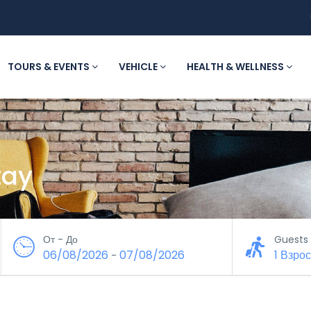
TOURS & EVENTS
VEHICLE
HEALTH & WELLNESS
tay
От - До
Guests
06/08/2026
07/08/2026
1 Взро
-