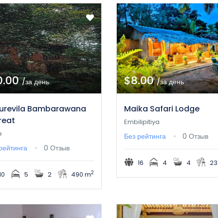
0.00
$8.00
/за день
/за день
urevila Bambarawana
Maika Safari Lodge
reat
Embilipitiya
e
Без рейтинга
0 Отзыв
рейтинга
0 Отзыв
16
4
4
23
2
10
5
2
490 m