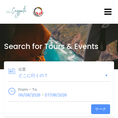
Search for Tours & Events
位置
From - To
-
06/08/2026
07/08/2026
サーチ