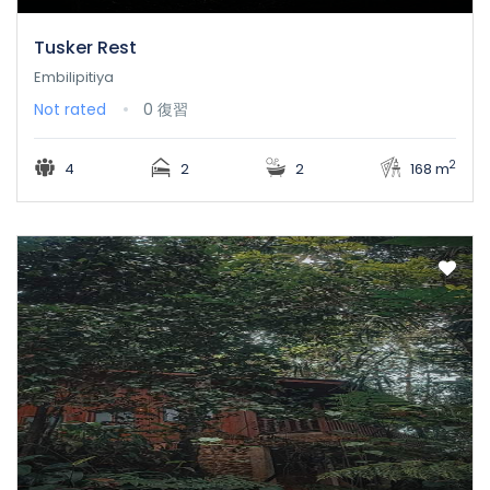
Tusker Rest
Embilipitiya
Not rated
0 復習
2
4
2
2
168 m