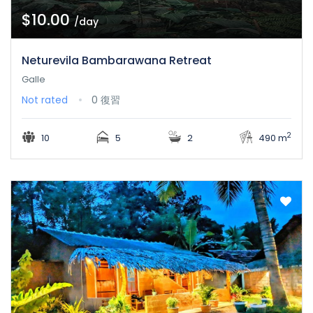
$10.00
/day
Neturevila Bambarawana Retreat
Galle
Not rated
0 復習
2
10
5
2
490 m