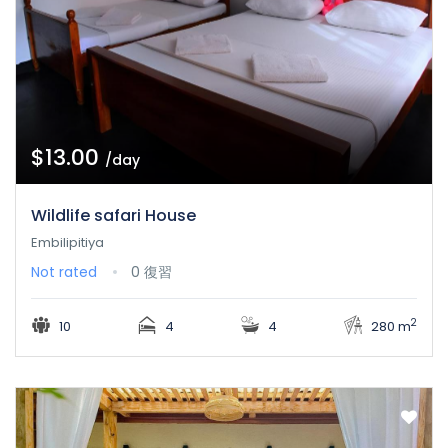
$13.00
/day
Wildlife safari House
Embilipitiya
Not rated
0 復習
2
10
4
4
280 m