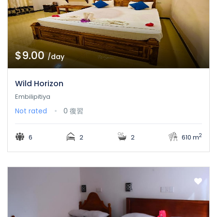
$9.00
/day
Wild Horizon
Embilipitiya
Not rated
0 復習
2
6
2
2
610 m