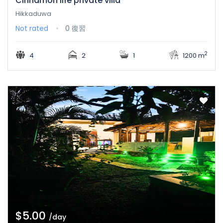
Cinnamon life private villa
Hikkaduwa
Not rated
0 復習
2
4
2
1
1200 m
$5.00
/day