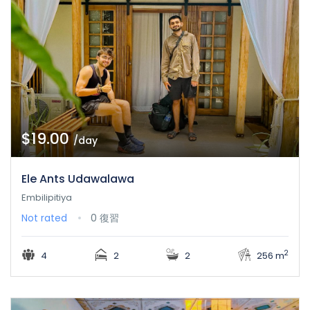
$19.00
/day
Ele Ants Udawalawa
Embilipitiya
Not rated
0 復習
2
4
2
2
256 m