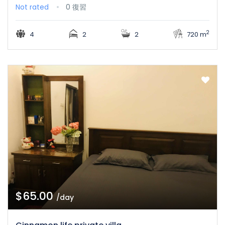
Not rated
0 復習
2
4
2
2
720 m
$65.00
/day