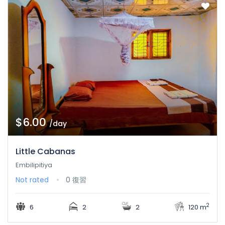
$6.00
/day
Little Cabanas
Embilipitiya
Not rated
0 復習
2
6
2
2
120 m