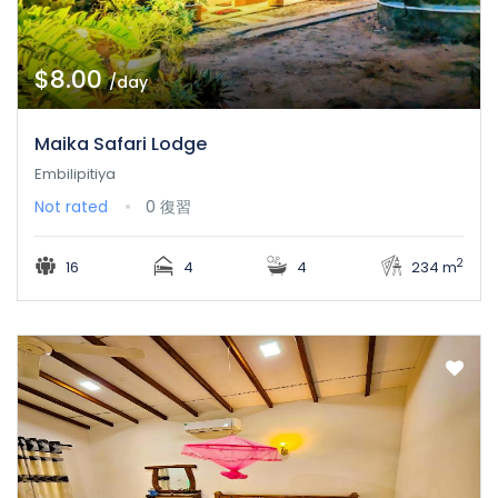
$8.00
/day
Maika Safari Lodge
Embilipitiya
Not rated
0 復習
2
16
4
4
234 m