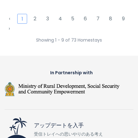
‹
2
3
4
5
6
7
8
9
1
›
Showing 1 - 9 of 73 Homestays
In Partnership with
アップデートを入手
受信トレイへの思いやりのある考え