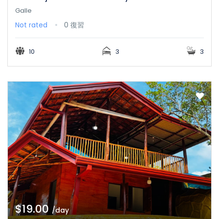
Galle
Not rated
0 復習
10
3
3
$19.00
/day