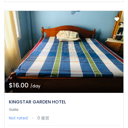
$16.00
/day
KINGSTAR GARDEN HOTEL
Galle
Not rated
0 復習