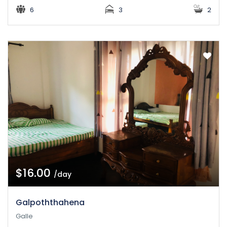
6
3
2
$16.00
/day
Galpoththahena
Galle