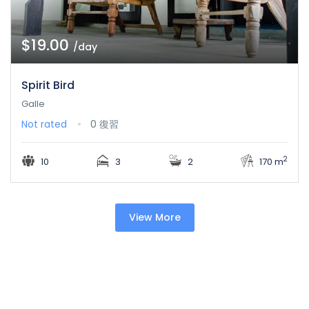
$19.00
/day
Spirit Bird
Galle
Not rated
0 復習
2
10
3
2
170 m
View More