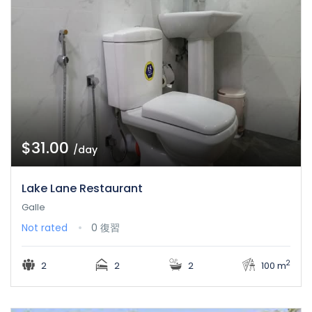
$31.00
/day
Lake Lane Restaurant
Galle
Not rated
0 復習
2
2
2
2
100 m