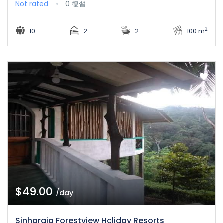
Not rated
0 復習
2
10
2
2
100 m
$49.00
/day
Sinharaja Forestview Holiday Resorts