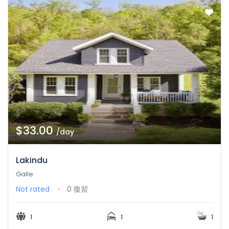
$33.00
/day
Lakindu
Galle
Not rated
0 復習
1
1
1