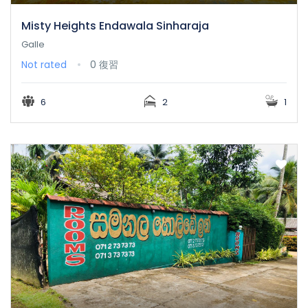
Misty Heights Endawala Sinharaja
Galle
Not rated
0 復習
6
2
1