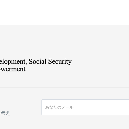
手
る考え